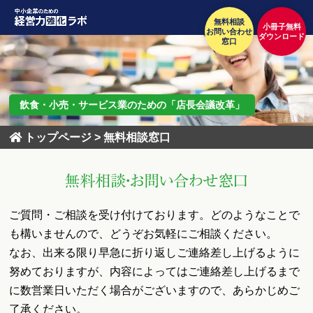
無料相談
小冊子無料
お問い合わせ
ダウンロード
窓口
飲食・小売・サービス業のための「店長会議改革」
トップページ
>
無料相談窓口
無料相談・お問い合わせ窓口
ご質問・ご相談を受け付けております。どのようなことで
も構いませんので、どうぞお気軽にご相談ください。
なお、出来る限り早急に折り返しご連絡差し上げるように
努めておりますが、
内容によってはご連絡差し上げるまで
に数営業日いただく場合がございますので、あらかじめご
了承ください。