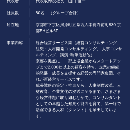
代表者
代表取締役社長 山口 俊一
社員数
80名 （グループ合計）
所在地
京都市下京区河原町五条西入本覚寺前町830 京
都EHビル6F
事業内容
総合経営サービス業（経営コンサルティング、
組織・人材開発コンサルティング、 人事コンサ
ルティング、講演･執筆活動他）
京都を拠点に、一部上場企業からスタートアッ
プまで2,000社以上の顧客を持ち、企業の継続
的発展・成長を支援する経営の専門家集団、そ
れが新経営サービスです。
成長戦略の策定・推進から、人事制度改革、人
材教育、企業文化の浸透に至るまで、さまざま
な経営課題に取り組むなかで、コンサルタント
としての卓越した知見や能力を育て、第一線で
活躍できる人材（タレント）を輩出していま
す。